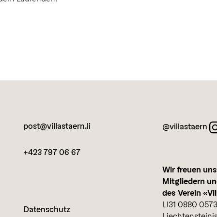
post@villastaern.li
@villastaern
+423 797 06 67
Wir freuen uns
Mitgliedern u
des Verein «Vil
LI31 0880 0573
Datenschutz
Liechtenstein