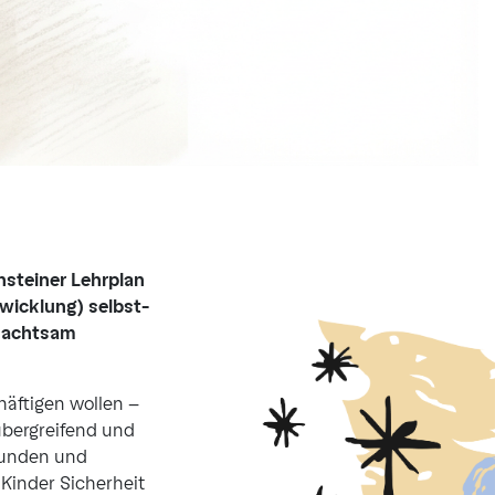
ensteiner Lehrplan
twicklung) selbst­
d achtsam
häftigen wollen –
­übergreifend und
rkunden und
 Kinder Sicherheit